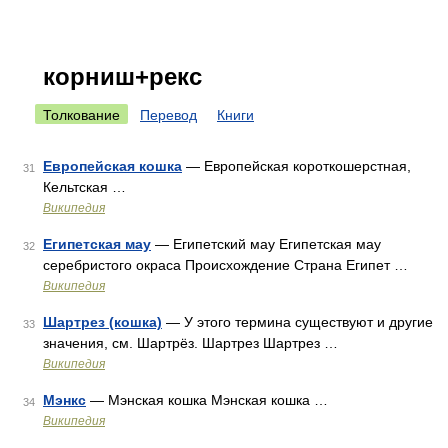
корниш+рекс
Толкование
Перевод
Книги
Европейская кошка
— Европейская короткошерстная,
31
Кельтская …
Википедия
Египетская мау
— Египетский мау Египетская мау
32
серебристого окраса Происхождение Страна Египет …
Википедия
Шартрез (кошка)
— У этого термина существуют и другие
33
значения, см. Шартрёз. Шартрез Шартрез …
Википедия
Мэнкс
— Мэнская кошка Мэнская кошка …
34
Википедия